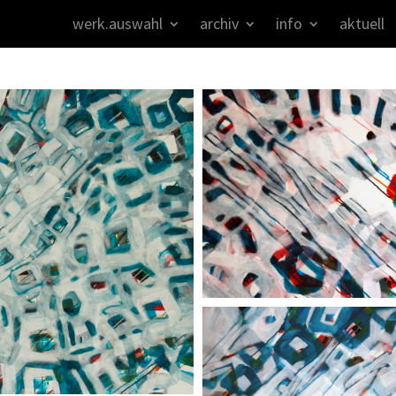
werk.auswahl
archiv
info
aktuell